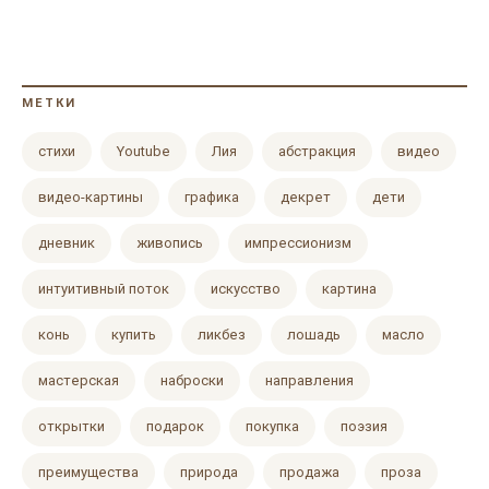
МЕТКИ
cтихи
Youtube
Лия
абстракция
видео
видео-картины
графика
декрет
дети
дневник
живопись
импрессионизм
интуитивный поток
искусство
картина
конь
купить
ликбез
лошадь
масло
мастерская
наброски
направления
открытки
подарок
покупка
поэзия
преимущества
природа
продажа
проза